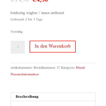
€
14,90
€
4,50
Preis
Preis
war:
ist:
beidseitig tragbar / innen anthrazit
€14,90
€4,50.
Lieferzeit:
2 bis 3 Tage
Vorrätig
Schnabelmaske:
In den Warenkorb
Gold
Lilie
Menge
Artikelnummer:
Modellnummer: 27
Kategorie:
Mund-
Nasenschutzmasken
Beschreibung