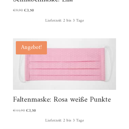
Ursprünglicher
Aktueller
€
9,90
€
3,50
Preis
Preis
Lieferzeit:
2 bis 3 Tage
war:
ist:
€9,90
€3,50.
Angebot!
Faltenmaske: Rosa weiße Punkte
Ursprünglicher
Aktueller
€
11,90
€
3,50
Preis
Preis
Lieferzeit:
2 bis 3 Tage
war:
ist: