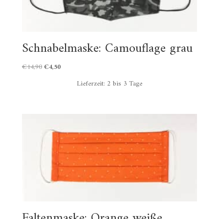
Schnabelmaske: Camouflage grau
Ursprünglicher
Aktueller
€
14,90
€
4,50
Preis
Preis
Lieferzeit:
2 bis 3 Tage
war:
ist:
€14,90
€4,50.
Faltenmaske: Orange weiße