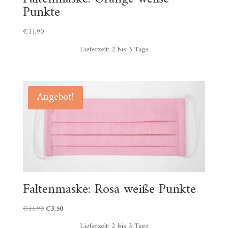
Punkte
€
11,90
Lieferzeit:
2 bis 3 Tage
Angebot!
Faltenmaske: Rosa weiße Punkte
Ursprünglicher
Aktueller
€
11,90
€
3,50
Preis
Preis
Lieferzeit:
2 bis 3 Tage