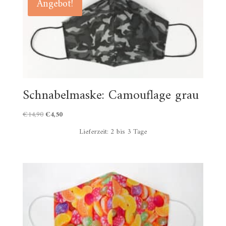
Angebot!
Schnabelmaske: Camouflage grau
Ursprünglicher
Aktueller
€
14,90
€
4,50
Preis
Preis
Lieferzeit:
2 bis 3 Tage
war:
ist:
€14,90
€4,50.