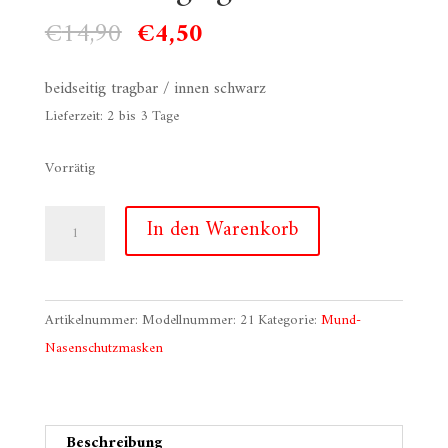
Ursprünglicher
Aktueller
€
14,90
€
4,50
Preis
Preis
war:
ist:
beidseitig tragbar / innen schwarz
€14,90
€4,50.
Lieferzeit:
2 bis 3 Tage
Vorrätig
Schnabelmaske:
In den Warenkorb
Camouflage
grün
Menge
Artikelnummer:
Modellnummer: 21
Kategorie:
Mund-
Nasenschutzmasken
Beschreibung